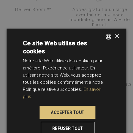
Deliver Room **
Accès gratuit à un large
éventail de la presse
mondiale grâce au WiFi de
l'hôtel.
×
Ce site Web utilise des
* Avec supplément, ** Externe
cookies
SPANISH
Notre site Web utilise des cookies pour
FRENCH
améliorer l'expérience utilisateur. En
ENGLISH
utilisant notre site Web, vous acceptez
La piscine de l'hôtel LIVVO Lumm est à a la
tous les cookies conformément à notre
disposition de nos clients pour profiter de moments
Politique relative aux cookies.
En savoir
de détente et de bien-être.
plus
Remarque: l'accès peut être occasionnellement
affecté par la programmation d'événements
spéciaux.
ACCEPTER TOUT
REFUSER TOUT